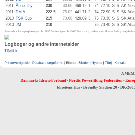
2011
Åbne Thy
230
80.68
469.12
1.
74
72.10
S
S
AK Nor
2011
DM A
222.5
76.02
441.71
2.
74
72.90
S
S
SK Atla
2010
TSK Cup
215
73.88
429.09
3.
75
73.30
S
S
SK Atla
2010
JM
210
-
75
73.40
S
S
SK Atla
Stævnedata: 3-kamp og bænkpres: Fra 1997. Div. bænkpres: Fra 2000. Div. squat og dødløft, samt Masters DM squat og dødløft:
Logbøger og andre internetsider
Tilføj link
Printervenlig side
|
Database søgeforme
| Billeder:
Billeder
|
Nyeste
|
Tilføj
|
Kontakt
A MEM
Danmarks Idræts-Forbund
-
Nordic Powerlifting Federation
-
Europ
Idrættens Hus - Brøndby Stadion 20 - DK-260