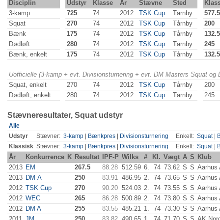
Disciplin
Udstyr
Klasse
År
Stævne
Sted
Klas
3-kamp
725
74
2012
TSK Cup
Tårnby
577.5
Squat
270
74
2012
TSK Cup
Tårnby
200
Bænk
175
74
2012
TSK Cup
Tårnby
132.5
Dødløft
280
74
2012
TSK Cup
Tårnby
245
Bænk, enkelt
175
74
2012
TSK Cup
Tårnby
132.5
Uofficielle (3-kamp + evt. Divisionsturnering + evt. DM Masters Squat og
Squat, enkelt
270
74
2012
TSK Cup
Tårnby
200
Dødløft, enkelt
280
74
2012
TSK Cup
Tårnby
245
Stævneresultater, Squat udstyr
Alle
Udstyr
Stævner:
3-kamp
|
Bænkpres
|
Divisionsturnering
Enkelt:
Squat
|
Klassisk
Stævner:
3-kamp
|
Bænkpres
|
Divisionsturnering
Enkelt:
Squat
|
År
Konkurrence
K
Resultat
IPF-P
Wilks
#
Kl.
Vægt
A
S
Klub
2013
EM
267.5
88.28
512.59
6.
74
73.62
S
S
Aarhus
2013
DM-A
250
83.91
486.95
2.
74
73.65
S
S
Aarhus
2012
TSK Cup
270
90.20
524.03
2.
74
73.55
S
S
Aarhus
2012
WEC
265
86.28
500.89
2.
74
73.80
S
S
Aarhus
2012
DM A
255
83.55
485.21
1.
74
73.30
S
S
Aarhus
2011
JM
250
83.82
490.65
1.
74
71.70
S
S
AK Nor