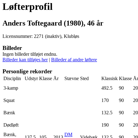
Løfterprofil
Anders Toftegaard (1980), 46 år
Licensnummer: 2271 (inaktiv), Klubløs
Billeder
Ingen billeder tilføjet endnu.
Billeder kan tilføjes her
|
Billeder af andre løftere
Personlige rekorder
Disciplin
Udstyr
Klasse
År
Stævne
Sted
Klassisk
Klasse
Å
3-kamp
492.5
90
20
Squat
170
90
20
Bænk
132.5
90
20
Dødløft
190
90
20
Bænk,
DM
137.5
105
2013
Videbæk
132.5
90
20