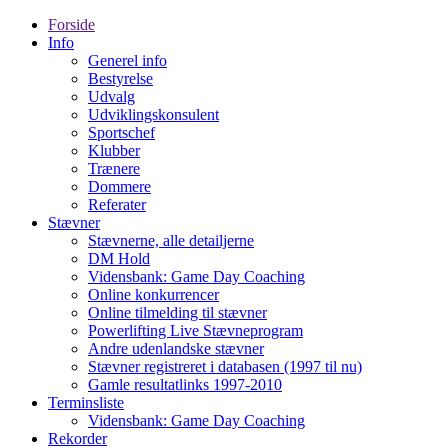
Forside
Info
Generel info
Bestyrelse
Udvalg
Udviklingskonsulent
Sportschef
Klubber
Trænere
Dommere
Referater
Stævner
Stævnerne, alle detailjerne
DM Hold
Vidensbank: Game Day Coaching
Online konkurrencer
Online tilmelding til stævner
Powerlifting Live Stævneprogram
Andre udenlandske stævner
Stævner registreret i databasen (1997 til nu)
Gamle resultatlinks 1997-2010
Terminsliste
Vidensbank: Game Day Coaching
Rekorder