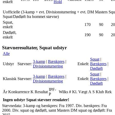
enkelt
Hold
Uofficielle (3-kamp + evt. Divisionsturnering + evt. DM Masters Squ
Squat/Dødløft fra bommet stævne)
Squat,
170
90
20
enkelt
Dødløft,
190
90
20
enkelt
Stævneresultater, Squat udstyr
Alle
Squat
|
3-kamp
|
Bænkpres
|
Udstyr
Stævner:
Enkelt:
Bænkpres
|
Divisionsturnering
Dødløft
Squat
|
3-kamp
|
Bænkpres
|
Klassisk
Stævner:
Enkelt:
Bænkpres
|
Divisionsturnering
Dødløft
IPF-
År
Konkurrence
K
Resultat
Wilks
#
Kl.
Vægt
A
S
Klub
Rek
P
Ingen udstyr Squat stævner resulater!
Stævnedata: 3-kamp og bænkpres: Fra 1997. Div. bænkpres: Fra
2000. Div. squat og dødløft, samt Masters DM squat og dødløft: Fra
2015.