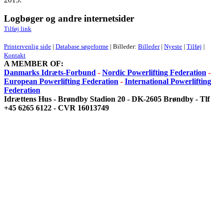
Logbøger og andre internetsider
Tilføj link
Printervenlig side
|
Database søgeforme
| Billeder:
Billeder
|
Nyeste
|
Tilføj
|
Kontakt
A MEMBER OF:
Danmarks Idræts-Forbund
-
Nordic Powerlifting Federation
-
European Powerlifting Federation
-
International Powerlifting
Federation
Idrættens Hus - Brøndby Stadion 20 - DK-2605 Brøndby - Tlf
+45 6265 6122 - CVR 16013749