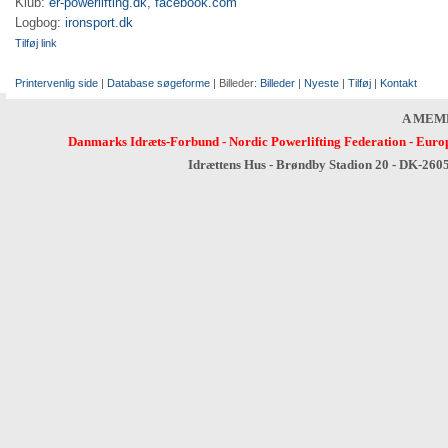
Klub:
er-powerlifting.dk
,
facebook.com
Logbog:
ironsport.dk
Tilføj link
Printervenlig side
|
Database søgeforme
| Billeder:
Billeder
|
Nyeste
|
Tilføj
|
Kontakt
A MEM
Danmarks Idræts-Forbund
-
Nordic Powerlifting Federation
-
Europ
Idrættens Hus - Brøndby Stadion 20 - DK-260