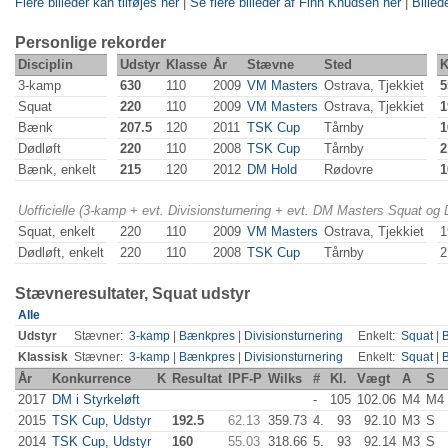
Flere billeder kan tilføjes her
|
Se flere billeder af Finn Knudsen her
|
Billed
Personlige rekorder
Disciplin
Udstyr
Klasse
År
Stævne
Sted
K
3-kamp
630
110
2009
VM Masters
Ostrava, Tjekkiet
5
Squat
220
110
2009
VM Masters
Ostrava, Tjekkiet
1
Bænk
207.5
120
2011
TSK Cup
Tårnby
1
Dødløft
220
110
2008
TSK Cup
Tårnby
2
Bænk, enkelt
215
120
2012
DM Hold
Rødovre
1
Uofficielle (3-kamp + evt. Divisionsturnering + evt. DM Masters Squat og
Squat, enkelt
220
110
2009
VM Masters
Ostrava, Tjekkiet
1
Dødløft, enkelt
220
110
2008
TSK Cup
Tårnby
2
Stævneresultater, Squat udstyr
Alle
Udstyr
Stævner:
3-kamp
|
Bænkpres
|
Divisionsturnering
Enkelt:
Squat
|
Klassisk
Stævner:
3-kamp
|
Bænkpres
|
Divisionsturnering
Enkelt:
Squat
|
År
Konkurrence
K
Resultat
IPF-P
Wilks
#
Kl.
Vægt
A
S
2017
DM i Styrkeløft
-
105
102.06
M4
M4
2015
TSK Cup, Udstyr
192.5
62.13
359.73
4.
93
92.10
M3
S
2014
TSK Cup, Udstyr
160
55.03
318.66
5.
93
92.14
M3
S