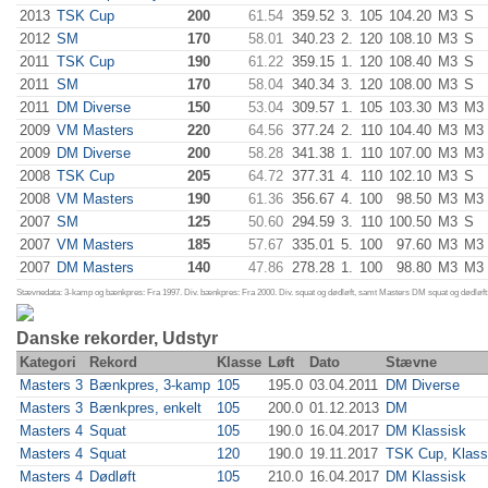
2013
TSK Cup
200
61.54
359.52
3.
105
104.20
M3
S
2012
SM
170
58.01
340.23
2.
120
108.10
M3
S
2011
TSK Cup
190
61.22
359.15
1.
120
108.40
M3
S
2011
SM
170
58.04
340.34
3.
120
108.00
M3
S
2011
DM Diverse
150
53.04
309.57
1.
105
103.30
M3
M3
2009
VM Masters
220
64.56
377.24
2.
110
104.40
M3
M3
2009
DM Diverse
200
58.28
341.38
1.
110
107.00
M3
M3
2008
TSK Cup
205
64.72
377.31
4.
110
102.10
M3
S
2008
VM Masters
190
61.36
356.67
4.
100
98.50
M3
M3
2007
SM
125
50.60
294.59
3.
110
100.50
M3
S
2007
VM Masters
185
57.67
335.01
5.
100
97.60
M3
M3
2007
DM Masters
140
47.86
278.28
1.
100
98.80
M3
M3
Stævnedata: 3-kamp og bænkpres: Fra 1997. Div. bænkpres: Fra 2000. Div. squat og dødløft, samt Masters DM squat og dødløft:
Danske rekorder, Udstyr
Kategori
Rekord
Klasse
Løft
Dato
Stævne
Masters 3
Bænkpres, 3-kamp
105
195.0
03.04.2011
DM Diverse
Masters 3
Bænkpres, enkelt
105
200.0
01.12.2013
DM
Masters 4
Squat
105
190.0
16.04.2017
DM Klassisk
Masters 4
Squat
120
190.0
19.11.2017
TSK Cup, Klass
Masters 4
Dødløft
105
210.0
16.04.2017
DM Klassisk