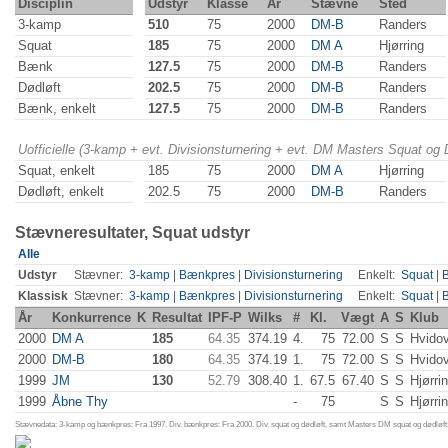
Disciplin
Udstyr
Klasse
År
Stævne
Sted
3-kamp
510
75
2000
DM-B
Randers
Squat
185
75
2000
DM A
Hjørring
Bænk
127.5
75
2000
DM-B
Randers
Dødløft
202.5
75
2000
DM-B
Randers
Bænk, enkelt
127.5
75
2000
DM-B
Randers
Uofficielle (3-kamp + evt. Divisionsturnering + evt. DM Masters Squat og
Squat, enkelt
185
75
2000
DM A
Hjørring
Dødløft, enkelt
202.5
75
2000
DM-B
Randers
Stævneresultater, Squat udstyr
Alle
Udstyr
Stævner:
3-kamp
|
Bænkpres
|
Divisionsturnering
Enkelt:
Squat
|
Klassisk
Stævner:
3-kamp
|
Bænkpres
|
Divisionsturnering
Enkelt:
Squat
|
År
Konkurrence
K
Resultat
IPF-P
Wilks
#
Kl.
Vægt
A
S
Klub
2000
DM A
185
64.35
374.19
4.
75
72.00
S
S
Hvido
2000
DM-B
180
64.35
374.19
1.
75
72.00
S
S
Hvido
1999
JM
130
52.79
308.40
1.
67.5
67.40
S
S
Hjørri
1999
Åbne Thy
-
75
S
S
Hjørri
Stævnedata: 3-kamp og bænkpres: Fra 1997. Div. bænkpres: Fra 2000. Div. squat og dødløft, samt Masters DM squat og dødløft: