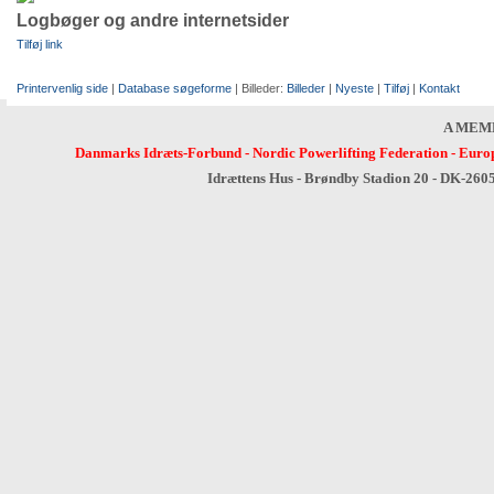
Logbøger og andre internetsider
Tilføj link
Printervenlig side
|
Database søgeforme
| Billeder:
Billeder
|
Nyeste
|
Tilføj
|
Kontakt
A MEM
Danmarks Idræts-Forbund
-
Nordic Powerlifting Federation
-
Europ
Idrættens Hus - Brøndby Stadion 20 - DK-260