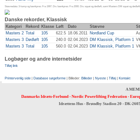
Stævnedata: 3-kamp og bænkpres: Fra 1997. Div. bænkpres: Fra 2000. Div. squat og dødløft, samt Masters DM squat og dødløft:
Danske rekorder, Klassisk
Kategori
Rekord
Klasse
Løft
Dato
Stævne
S
Masters 2
Total
105
622.5
18.06.2011
Nordland Cup
A
Masters 3
Dødløft
105
240.0
02.04.2023
DM Klassisk, Platform 1
V
Masters 3
Total
105
560.0
02.04.2023
DM Klassisk, Platform 1
V
Logbøger og andre internetsider
Tilføj link
Printervenlig side
|
Database søgeforme
| Billeder:
Billeder
|
Nyeste
|
Tilføj
|
Kontakt
A MEM
Danmarks Idræts-Forbund
-
Nordic Powerlifting Federation
-
Europ
Idrættens Hus - Brøndby Stadion 20 - DK-260