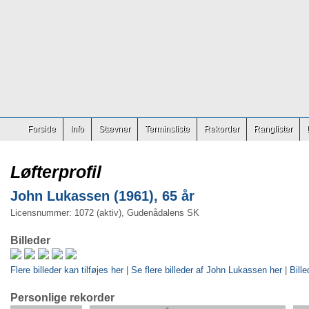
Forside
Info
Stævner
Terminsliste
Rekorder
Ranglister
Løfterprofil
John Lukassen (1961), 65 år
Licensnummer: 1072 (aktiv), Gudenådalens SK
Billeder
Flere billeder kan tilføjes her
|
Se flere billeder af John Lukassen her
|
Bille
Personlige rekorder