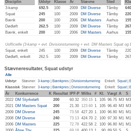
Disciplin
Udstyr
Klasse
År
Stævne
Sted
Kla
3-kamp
692.5
100
2009
DM Diverse
Tårnby
64
Squat
245
100
2009
DM Diverse
Tårnby
22
Bænk
200
100
2006
DM Masters
Aarhus
15
Dødløft
262.5
100
2009
DM Diverse
Tårnby
267
Bænk, enkelt
200
100
2006
DM Masters
Aarhus
15
Uofficielle (3-kamp + evt. Divisionsturnering + evt. DM Masters Squat og
Squat, enkelt
245
100
2009
DM Diverse
Tårnby
22
Dødløft, enkelt
262.5
100
2009
DM Diverse
Tårnby
267
Stævneresultater, Squat udstyr
Alle
Udstyr
Stævner:
3-kamp
|
Bænkpres
|
Divisionsturnering
Enkelt:
Squat
|
Klassisk
Stævner:
3-kamp
|
Bænkpres
|
Divisionsturnering
Enkelt:
Squat
|
År
Konkurrence
K
Resultat
IPF-P
Wilks
#
Kl.
Vægt
A
S
2022
DM Styrkeløft
200
60.32
350.15
1.
105
96.75
M3
M3
2021
DM Masters Squat
200
21.30
123.60
1.
105
96.40
M3
M3
2009
DM Diverse
245
73.58
427.20
1.
100
96.80
M1
M1
2008
DM Diverse
240
73.13
424.70
2.
100
97.30
M1
M1
2006
DM Masters
225
72.78
422.58
2.
100
96.80
M1
M1
2000
Åbne Thy
225
69.18
400.13
1.
90
89.50
S
S